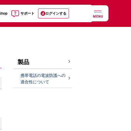
 Shop
サポート
ログインする
MENU
製品
携帯電話の電波防護への
適合性について