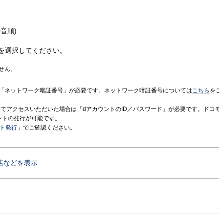
音順)
を選択してください。
せん。
「ネットワーク暗証番号」が必要です。ネットワーク暗証番号については
こちら
を
境にてアクセスいただいた場合は「dアカウントのID／パスワード」が必要です。ドコ
ントの発行が可能です。
ント発行
」でご確認ください。
店などを表示