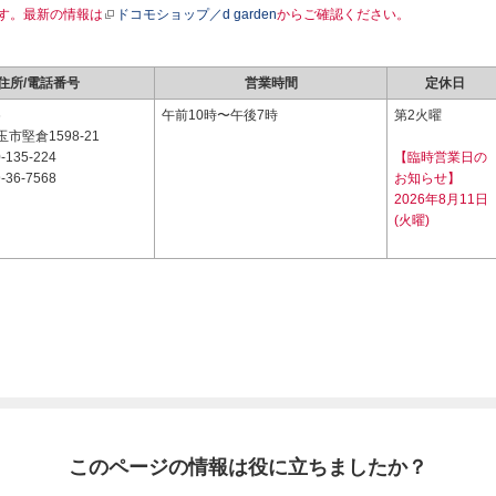
す。最新の情報は
ドコモショップ／d garden
からご確認ください。
住所/電話番号
営業時間
定休日
6
午前10時〜午後7時
第2火曜
市堅倉1598-21
-135-224
【臨時営業日の
-36-7568
お知らせ】
2026年8月11日
(火曜)
このページの情報は役に立ちましたか？