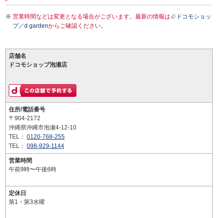
営業時間などは変更となる場合がございます。最新の情報は
ドコモショッ
プ／d garden
からご確認ください。
店舗名
ドコモショップ泡瀬店
住所/電話番号
〒904-2172
沖縄県沖縄市泡瀬4-12-10
TEL：
0120-768-255
TEL：
098-929-1144
営業時間
午前9時〜午後6時
定休日
第1・第3水曜