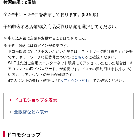
検索結果：2店舗
全2件中1 〜 2件目を表示しております。(50音順)
予約申込する店舗/購入商品受取り店舗を選択してください。
申し込み後に店舗を変更することはできません。
予約手続きにはログインが必要です。
ドコモ回線にてアクセスいただいた場合は「ネットワーク暗証番号」が必要
です。ネットワーク暗証番号については
こちら
をご確認ください。
Wi-Fiまたはご自宅のインターネット環境にてアクセスいただいた場合は「d
アカウントのID／パスワード」が必要です。ドコモの契約回線をお持ちでな
い方も、dアカウントの発行が可能です。
dアカウントの発行・確認は「
dアカウント発行
」でご確認ください。
ドコモショップを表示
量販店などを表示
ドコモショップ