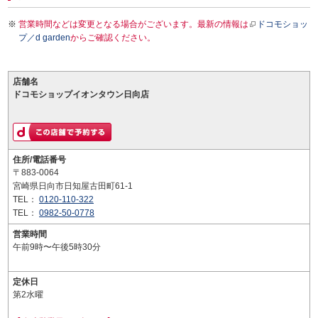
営業時間などは変更となる場合がございます。最新の情報は
ドコモショッ
プ／d garden
からご確認ください。
店舗名
ドコモショップイオンタウン日向店
住所/電話番号
〒883-0064
宮崎県日向市日知屋古田町61-1
TEL：
0120-110-322
TEL：
0982-50-0778
営業時間
午前9時〜午後5時30分
定休日
第2水曜