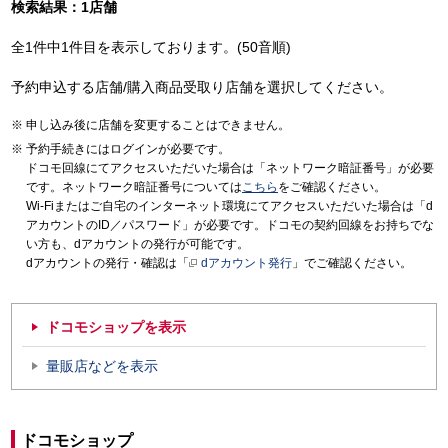
検索結果：1店舗
全1件中1件目を表示しております。(50音順)
予約申込する店舗/購入商品受取り店舗を選択してください。
申し込み後に店舗を変更することはできません。
予約手続きにはログインが必要です。
ドコモ回線にてアクセスいただいた場合は「ネットワーク暗証番号」が必要
です。ネットワーク暗証番号については
こちら
をご確認ください。
Wi-Fiまたはご自宅のインターネット環境にてアクセスいただいた場合は「d
アカウントのID／パスワード」が必要です。ドコモの契約回線をお持ちでな
い方も、dアカウントの発行が可能です。
dアカウントの発行・確認は「
dアカウント発行
」でご確認ください。
ドコモショップを表示
量販店などを表示
ドコモショップ