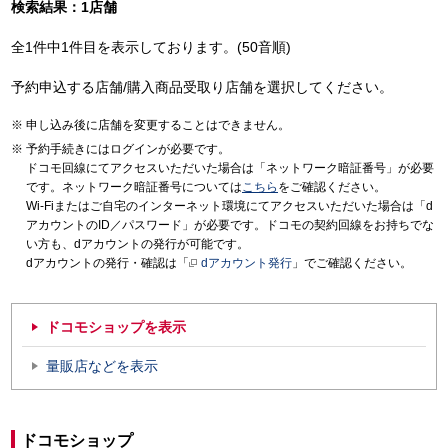
検索結果：1店舗
全1件中1件目を表示しております。(50音順)
予約申込する店舗/購入商品受取り店舗を選択してください。
申し込み後に店舗を変更することはできません。
予約手続きにはログインが必要です。
ドコモ回線にてアクセスいただいた場合は「ネットワーク暗証番号」が必要
です。ネットワーク暗証番号については
こちら
をご確認ください。
Wi-Fiまたはご自宅のインターネット環境にてアクセスいただいた場合は「d
アカウントのID／パスワード」が必要です。ドコモの契約回線をお持ちでな
い方も、dアカウントの発行が可能です。
dアカウントの発行・確認は「
dアカウント発行
」でご確認ください。
ドコモショップを表示
量販店などを表示
ドコモショップ