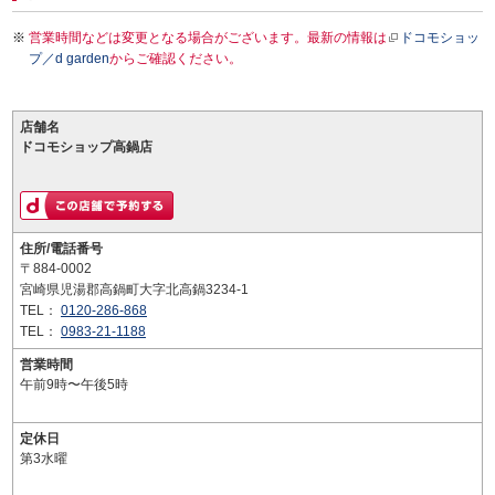
営業時間などは変更となる場合がございます。最新の情報は
ドコモショッ
プ／d garden
からご確認ください。
店舗名
ドコモショップ高鍋店
住所/電話番号
〒884-0002
宮崎県児湯郡高鍋町大字北高鍋3234-1
TEL：
0120-286-868
TEL：
0983-21-1188
営業時間
午前9時〜午後5時
定休日
第3水曜