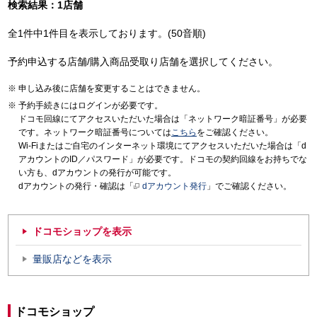
検索結果：1店舗
全1件中1件目を表示しております。(50音順)
予約申込する店舗/購入商品受取り店舗を選択してください。
申し込み後に店舗を変更することはできません。
予約手続きにはログインが必要です。
ドコモ回線にてアクセスいただいた場合は「ネットワーク暗証番号」が必要
です。ネットワーク暗証番号については
こちら
をご確認ください。
Wi-Fiまたはご自宅のインターネット環境にてアクセスいただいた場合は「d
アカウントのID／パスワード」が必要です。ドコモの契約回線をお持ちでな
い方も、dアカウントの発行が可能です。
dアカウントの発行・確認は「
dアカウント発行
」でご確認ください。
ドコモショップを表示
量販店などを表示
ドコモショップ