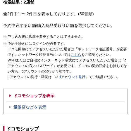
検索結果：2店舗
全2件中1 〜 2件目を表示しております。(50音順)
予約申込する店舗/購入商品受取り店舗を選択してください。
申し込み後に店舗を変更することはできません。
予約手続きにはログインが必要です。
ドコモ回線にてアクセスいただいた場合は「ネットワーク暗証番号」が必要
です。ネットワーク暗証番号については
こちら
をご確認ください。
Wi-Fiまたはご自宅のインターネット環境にてアクセスいただいた場合は「d
アカウントのID／パスワード」が必要です。ドコモの契約回線をお持ちでな
い方も、dアカウントの発行が可能です。
dアカウントの発行・確認は「
dアカウント発行
」でご確認ください。
ドコモショップを表示
量販店などを表示
ドコモショップ