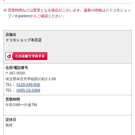
営業時間などは変更となる場合がございます。最新の情報は
ドコモショッ
プ／d garden
からご確認ください。
店舗名
ドコモショップ本庄店
住所/電話番号
〒367-0030
埼玉県本庄市早稲田の杜2-1-66
TEL：
0120-246-836
TEL：
0495-23-2468
営業時間
午前10時〜午後7時
定休日
無休