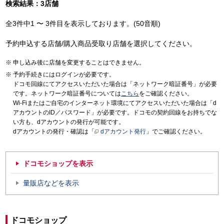
検索結果：3店舗
全3件中1 〜 3件目を表示しております。(50音順)
予約申込する店舗/購入商品受取り店舗を選択してください。
申し込み後に店舗を変更することはできません。
予約手続きにはログインが必要です。
ドコモ回線にてアクセスいただいた場合は「ネットワーク暗証番号」が必要
です。ネットワーク暗証番号については
こちら
をご確認ください。
Wi-Fiまたはご自宅のインターネット環境にてアクセスいただいた場合は「d
アカウントのID／パスワード」が必要です。ドコモの契約回線をお持ちでな
い方も、dアカウントの発行が可能です。
dアカウントの発行・確認は「
dアカウント発行
」でご確認ください。
ドコモショップを表示
量販店などを表示
ドコモショップ