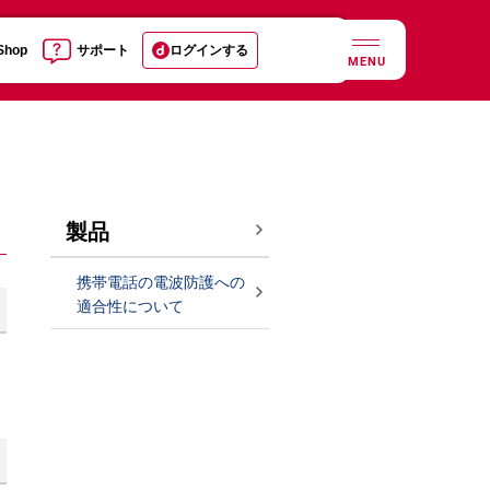
 Shop
サポート
ログインする
MENU
製品
携帯電話の電波防護への
適合性について