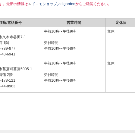
す。最新の情報は
ドコモショップ／d garden
からご確認ください。
住所/電話番号
営業時間
定休日
2
午前10時〜午後9時
無休
市久本寺谷田7-1
 1階
受付時間
-789-877
午前10時〜午後8時
-48-6941
6
午前10時〜午後9時
無休
菖蒲町菖蒲6005-1
蒲 2階
受付時間
-178-121
午前10時〜午後8時
-44-8963