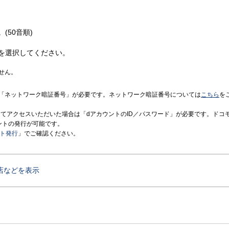
(50音順)
を選択してください。
せん。
「ネットワーク暗証番号」が必要です。ネットワーク暗証番号については
こちら
を
境にてアクセスいただいた場合は「dアカウントのID／パスワード」が必要です。ドコ
ントの発行が可能です。
ント発行
」でご確認ください。
店などを表示