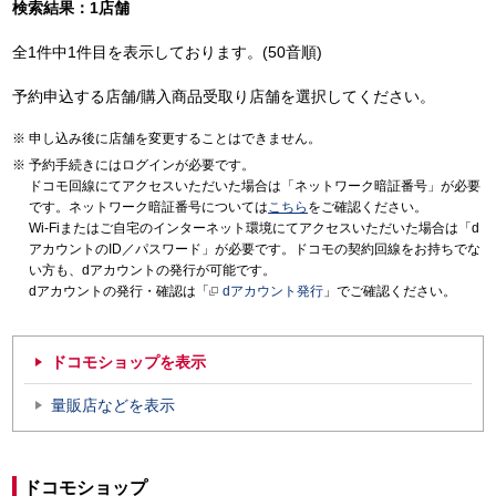
検索結果：1店舗
全1件中1件目を表示しております。(50音順)
予約申込する店舗/購入商品受取り店舗を選択してください。
申し込み後に店舗を変更することはできません。
予約手続きにはログインが必要です。
ドコモ回線にてアクセスいただいた場合は「ネットワーク暗証番号」が必要
です。ネットワーク暗証番号については
こちら
をご確認ください。
Wi-Fiまたはご自宅のインターネット環境にてアクセスいただいた場合は「d
アカウントのID／パスワード」が必要です。ドコモの契約回線をお持ちでな
い方も、dアカウントの発行が可能です。
dアカウントの発行・確認は「
dアカウント発行
」でご確認ください。
ドコモショップを表示
量販店などを表示
ドコモショップ