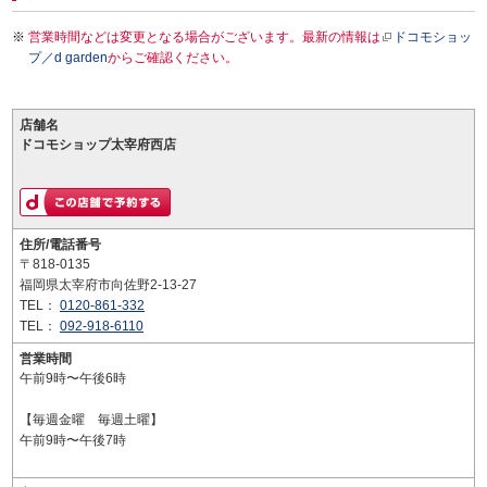
営業時間などは変更となる場合がございます。最新の情報は
ドコモショッ
プ／d garden
からご確認ください。
店舗名
ドコモショップ太宰府西店
住所/電話番号
〒818-0135
福岡県太宰府市向佐野2-13-27
TEL：
0120-861-332
TEL：
092-918-6110
営業時間
午前9時〜午後6時
【毎週金曜 毎週土曜】
午前9時〜午後7時