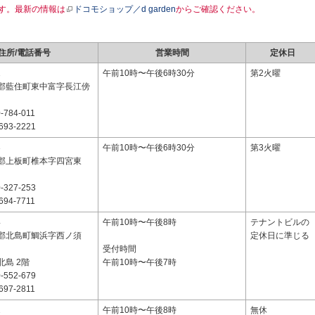
す。最新の情報は
ドコモショップ／d garden
からご確認ください。
住所/電話番号
営業時間
定休日
1
午前10時〜午後6時30分
第2火曜
郡藍住町東中富字長江傍
-784-011
693-2221
3
午前10時〜午後6時30分
第3火曜
郡上板町椎本字四宮東
-327-253
694-7711
4
午前10時〜午後8時
テナントビルの
郡北島町鯛浜字西ノ須
定休日に準じる
受付時間
島 2階
午前10時〜午後7時
-552-679
697-2811
2
午前10時〜午後8時
無休