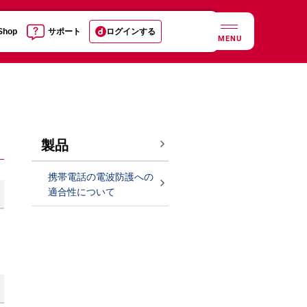
 Shop
サポート
ログインする
MENU
製品
携帯電話の電波防護への
適合性について