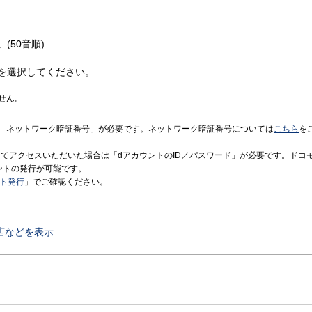
(50音順)
を選択してください。
せん。
「ネットワーク暗証番号」が必要です。ネットワーク暗証番号については
こちら
を
境にてアクセスいただいた場合は「dアカウントのID／パスワード」が必要です。ドコ
ントの発行が可能です。
ント発行
」でご確認ください。
店などを表示