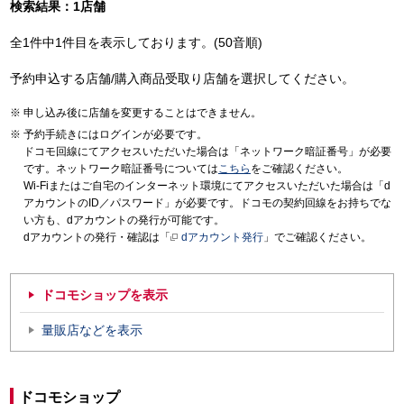
検索結果：1店舗
全1件中1件目を表示しております。(50音順)
予約申込する店舗/購入商品受取り店舗を選択してください。
申し込み後に店舗を変更することはできません。
予約手続きにはログインが必要です。
ドコモ回線にてアクセスいただいた場合は「ネットワーク暗証番号」が必要
です。ネットワーク暗証番号については
こちら
をご確認ください。
Wi-Fiまたはご自宅のインターネット環境にてアクセスいただいた場合は「d
アカウントのID／パスワード」が必要です。ドコモの契約回線をお持ちでな
い方も、dアカウントの発行が可能です。
dアカウントの発行・確認は「
dアカウント発行
」でご確認ください。
ドコモショップを表示
量販店などを表示
ドコモショップ