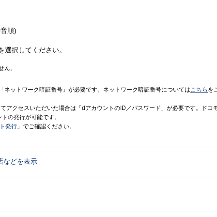
音順)
を選択してください。
せん。
「ネットワーク暗証番号」が必要です。ネットワーク暗証番号については
こちら
を
境にてアクセスいただいた場合は「dアカウントのID／パスワード」が必要です。ドコ
ントの発行が可能です。
ント発行
」でご確認ください。
店などを表示