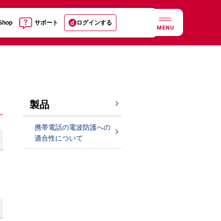
 Shop
サポート
ログインする
MENU
製品
携帯電話の電波防護への
適合性について