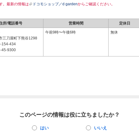
す。最新の情報は
ドコモショップ／d garden
からご確認ください。
住所/電話番号
営業時間
定休日
3
午前9時〜午後6時
無休
市三刀屋町下熊谷1298
-154-434
-45-9300
このページの情報は役に立ちましたか？
はい
いいえ