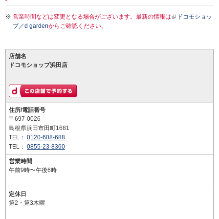
営業時間などは変更となる場合がございます。最新の情報は
ドコモショッ
プ／d garden
からご確認ください。
店舗名
ドコモショップ浜田店
住所/電話番号
〒697-0026
島根県浜田市田町1681
TEL：
0120-608-688
TEL：
0855-23-8360
営業時間
午前9時〜午後6時
定休日
第2・第3木曜