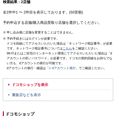
検索結果：2店舗
全2件中1 〜 2件目を表示しております。(50音順)
予約申込する店舗/購入商品受取り店舗を選択してください。
申し込み後に店舗を変更することはできません。
予約手続きにはログインが必要です。
ドコモ回線にてアクセスいただいた場合は「ネットワーク暗証番号」が必要
です。ネットワーク暗証番号については
こちら
をご確認ください。
Wi-Fiまたはご自宅のインターネット環境にてアクセスいただいた場合は「d
アカウントのID／パスワード」が必要です。ドコモの契約回線をお持ちでな
い方も、dアカウントの発行が可能です。
dアカウントの発行・確認は「
dアカウント発行
」でご確認ください。
ドコモショップを表示
量販店などを表示
ドコモショップ