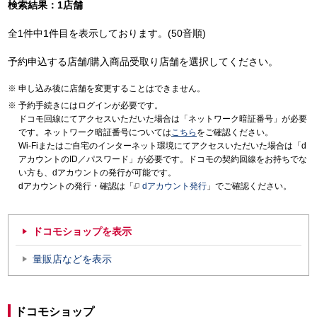
検索結果：1店舗
全1件中1件目を表示しております。(50音順)
予約申込する店舗/購入商品受取り店舗を選択してください。
申し込み後に店舗を変更することはできません。
予約手続きにはログインが必要です。
ドコモ回線にてアクセスいただいた場合は「ネットワーク暗証番号」が必要
です。ネットワーク暗証番号については
こちら
をご確認ください。
Wi-Fiまたはご自宅のインターネット環境にてアクセスいただいた場合は「d
アカウントのID／パスワード」が必要です。ドコモの契約回線をお持ちでな
い方も、dアカウントの発行が可能です。
dアカウントの発行・確認は「
dアカウント発行
」でご確認ください。
ドコモショップを表示
量販店などを表示
ドコモショップ