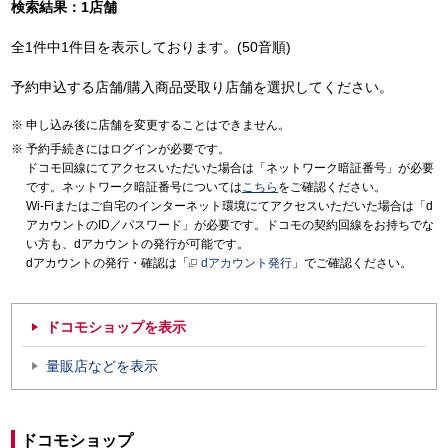
検索結果：1店舗
全1件中1件目を表示しております。(50音順)
予約申込する店舗/購入商品受取り店舗を選択してください。
申し込み後に店舗を変更することはできません。
予約手続きにはログインが必要です。
ドコモ回線にてアクセスいただいた場合は「ネットワーク暗証番号」が必要
です。ネットワーク暗証番号については
こちら
をご確認ください。
Wi-Fiまたはご自宅のインターネット環境にてアクセスいただいた場合は「d
アカウントのID／パスワード」が必要です。ドコモの契約回線をお持ちでな
い方も、dアカウントの発行が可能です。
dアカウントの発行・確認は「
dアカウント発行
」でご確認ください。
ドコモショップを表示
量販店などを表示
ドコモショップ