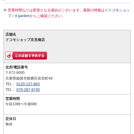
営業時間などは変更となる場合がございます。最新の情報は
ドコモショッ
プ／d garden
からご確認ください。
店舗名
ドコモショップ京見橋店
住所/電話番号
〒672-8095
兵庫県姫路市飾磨区若宮町48
TEL：
0120-137-883
TEL：
079-287-9740
営業時間
午前10時〜午後6時
定休日
無休