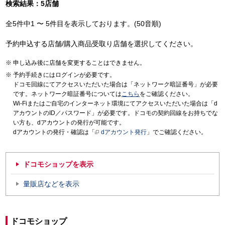
検索結果：5店舗
全5件中1 〜 5件目を表示しております。(50音順)
予約申込する店舗/購入商品受取り店舗を選択してください。
申し込み後に店舗を変更することはできません。
予約手続きにはログインが必要です。
ドコモ回線にてアクセスいただいた場合は「ネットワーク暗証番号」が必要
です。ネットワーク暗証番号については
こちら
をご確認ください。
Wi-Fiまたはご自宅のインターネット環境にてアクセスいただいた場合は「d
アカウントのID／パスワード」が必要です。ドコモの契約回線をお持ちでな
い方も、dアカウントの発行が可能です。
dアカウントの発行・確認は「
dアカウント発行
」でご確認ください。
ドコモショップを表示
量販店などを表示
ドコモショップ