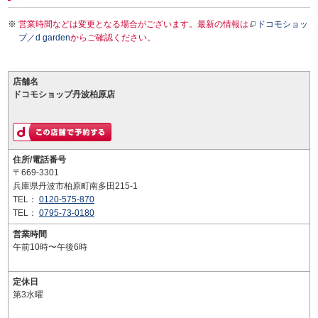
営業時間などは変更となる場合がございます。最新の情報は
ドコモショッ
プ／d garden
からご確認ください。
店舗名
ドコモショップ丹波柏原店
住所/電話番号
〒669-3301
兵庫県丹波市柏原町南多田215-1
TEL：
0120-575-870
TEL：
0795-73-0180
営業時間
午前10時〜午後6時
定休日
第3水曜