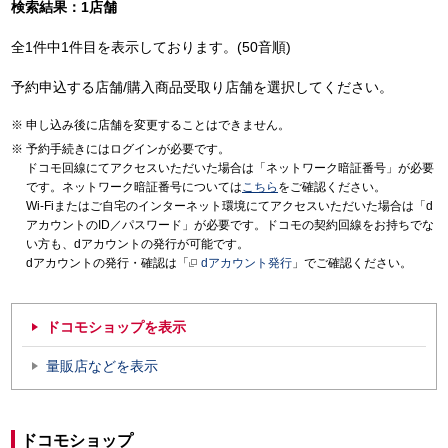
検索結果：1店舗
全1件中1件目を表示しております。(50音順)
予約申込する店舗/購入商品受取り店舗を選択してください。
申し込み後に店舗を変更することはできません。
予約手続きにはログインが必要です。
ドコモ回線にてアクセスいただいた場合は「ネットワーク暗証番号」が必要
です。ネットワーク暗証番号については
こちら
をご確認ください。
Wi-Fiまたはご自宅のインターネット環境にてアクセスいただいた場合は「d
アカウントのID／パスワード」が必要です。ドコモの契約回線をお持ちでな
い方も、dアカウントの発行が可能です。
dアカウントの発行・確認は「
dアカウント発行
」でご確認ください。
ドコモショップを表示
量販店などを表示
ドコモショップ