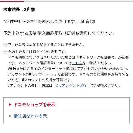
検索結果：2店舗
全2件中1 〜 2件目を表示しております。(50音順)
予約申込する店舗/購入商品受取り店舗を選択してください。
申し込み後に店舗を変更することはできません。
予約手続きにはログインが必要です。
ドコモ回線にてアクセスいただいた場合は「ネットワーク暗証番号」が必要
です。ネットワーク暗証番号については
こちら
をご確認ください。
Wi-Fiまたはご自宅のインターネット環境にてアクセスいただいた場合は「d
アカウントのID／パスワード」が必要です。ドコモの契約回線をお持ちでな
い方も、dアカウントの発行が可能です。
dアカウントの発行・確認は「
dアカウント発行
」でご確認ください。
ドコモショップを表示
量販店などを表示