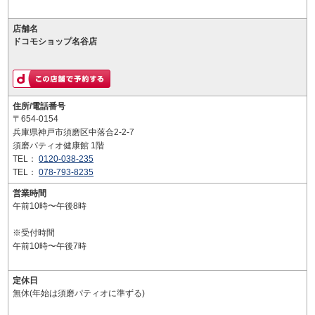
店舗名
ドコモショップ名谷店
住所/電話番号
〒654-0154
兵庫県神戸市須磨区中落合2-2-7
須磨パティオ健康館 1階
TEL：
0120-038-235
TEL：
078-793-8235
営業時間
午前10時〜午後8時
※受付時間
午前10時〜午後7時
定休日
無休(年始は須磨パティオに準ずる)