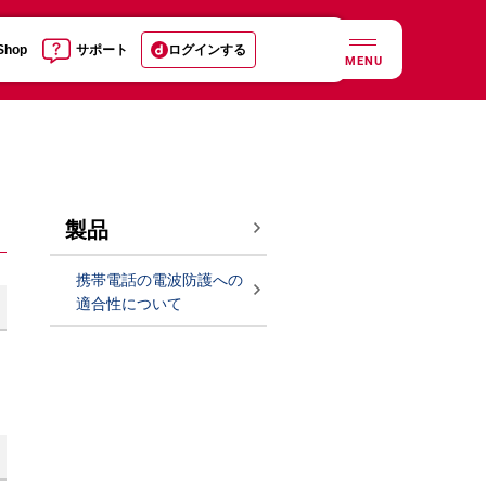
 Shop
サポート
ログインする
MENU
製品
携帯電話の電波防護への
適合性について