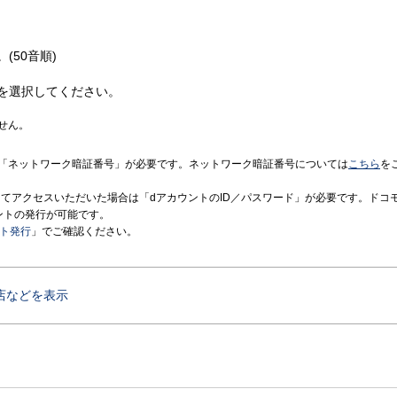
(50音順)
を選択してください。
せん。
「ネットワーク暗証番号」が必要です。ネットワーク暗証番号については
こちら
を
境にてアクセスいただいた場合は「dアカウントのID／パスワード」が必要です。ドコ
ントの発行が可能です。
ント発行
」でご確認ください。
店などを表示