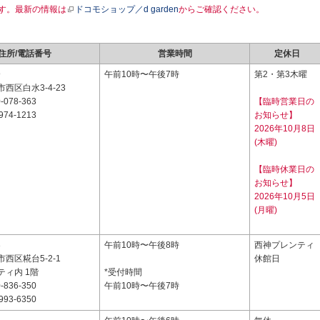
す。最新の情報は
ドコモショップ／d garden
からご確認ください。
住所/電話番号
営業時間
定休日
9
午前10時〜午後7時
第2・第3木曜
西区白水3-4-23
-078-363
【臨時営業日の
974-1213
お知らせ】
2026年10月8日
(木曜)
【臨時休業日の
お知らせ】
2026年10月5日
(月曜)
3
午前10時〜午後8時
西神プレンティ
西区糀台5-2-1
休館日
ティ内 1階
*受付時間
-836-350
午前10時〜午後7時
993-6350