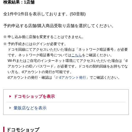
検索結果：1店舗
全1件中1件目を表示しております。(50音順)
予約申込する店舗/購入商品受取り店舗を選択してください。
申し込み後に店舗を変更することはできません。
予約手続きにはログインが必要です。
ドコモ回線にてアクセスいただいた場合は「ネットワーク暗証番号」が必要
です。ネットワーク暗証番号については
こちら
をご確認ください。
Wi-Fiまたはご自宅のインターネット環境にてアクセスいただいた場合は「d
アカウントのID／パスワード」が必要です。ドコモの契約回線をお持ちでな
い方も、dアカウントの発行が可能です。
dアカウントの発行・確認は「
dアカウント発行
」でご確認ください。
ドコモショップを表示
量販店などを表示
ドコモショップ