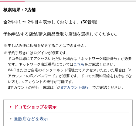
検索結果：2店舗
全2件中1 〜 2件目を表示しております。(50音順)
予約申込する店舗/購入商品受取り店舗を選択してください。
申し込み後に店舗を変更することはできません。
予約手続きにはログインが必要です。
ドコモ回線にてアクセスいただいた場合は「ネットワーク暗証番号」が必要
です。ネットワーク暗証番号については
こちら
をご確認ください。
Wi-Fiまたはご自宅のインターネット環境にてアクセスいただいた場合は「d
アカウントのID／パスワード」が必要です。ドコモの契約回線をお持ちでな
い方も、dアカウントの発行が可能です。
dアカウントの発行・確認は「
dアカウント発行
」でご確認ください。
ドコモショップを表示
量販店などを表示