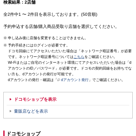
検索結果：2店舗
全2件中1 〜 2件目を表示しております。(50音順)
予約申込する店舗/購入商品受取り店舗を選択してください。
申し込み後に店舗を変更することはできません。
予約手続きにはログインが必要です。
ドコモ回線にてアクセスいただいた場合は「ネットワーク暗証番号」が必要
です。ネットワーク暗証番号については
こちら
をご確認ください。
Wi-Fiまたはご自宅のインターネット環境にてアクセスいただいた場合は「d
アカウントのID／パスワード」が必要です。ドコモの契約回線をお持ちでな
い方も、dアカウントの発行が可能です。
dアカウントの発行・確認は「
dアカウント発行
」でご確認ください。
ドコモショップを表示
量販店などを表示
ドコモショップ