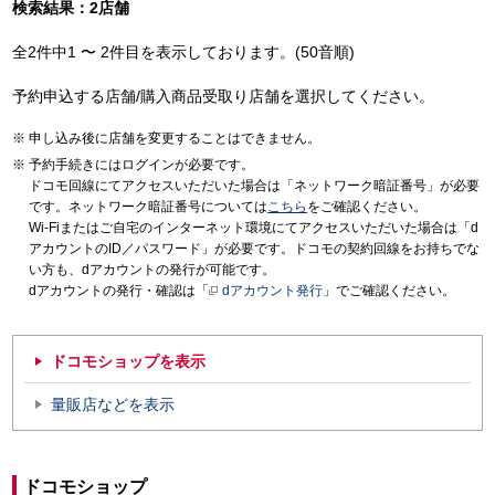
検索結果：2店舗
全2件中1 〜 2件目を表示しております。(50音順)
予約申込する店舗/購入商品受取り店舗を選択してください。
申し込み後に店舗を変更することはできません。
予約手続きにはログインが必要です。
ドコモ回線にてアクセスいただいた場合は「ネットワーク暗証番号」が必要
です。ネットワーク暗証番号については
こちら
をご確認ください。
Wi-Fiまたはご自宅のインターネット環境にてアクセスいただいた場合は「d
アカウントのID／パスワード」が必要です。ドコモの契約回線をお持ちでな
い方も、dアカウントの発行が可能です。
dアカウントの発行・確認は「
dアカウント発行
」でご確認ください。
ドコモショップを表示
量販店などを表示
ドコモショップ