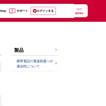
 Shop
サポート
ログインする
MENU
製品
携帯電話の電波防護への
適合性について