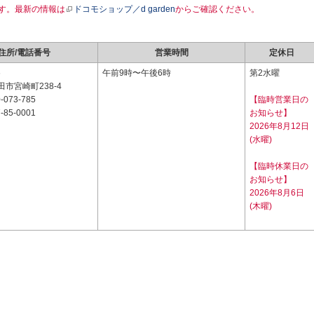
す。最新の情報は
ドコモショップ／d garden
からご確認ください。
住所/電話番号
営業時間
定休日
6
午前9時〜午後6時
第2水曜
市宮崎町238-4
-073-785
【臨時営業日の
-85-0001
お知らせ】
2026年8月12日
(水曜)
【臨時休業日の
お知らせ】
2026年8月6日
(木曜)