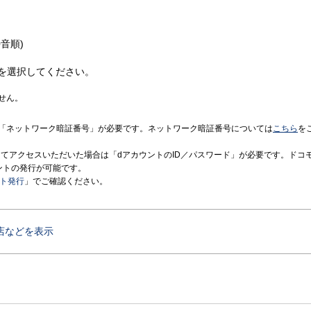
音順)
を選択してください。
せん。
「ネットワーク暗証番号」が必要です。ネットワーク暗証番号については
こちら
を
境にてアクセスいただいた場合は「dアカウントのID／パスワード」が必要です。ドコ
ントの発行が可能です。
ント発行
」でご確認ください。
店などを表示