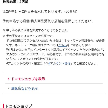
検索結果：2店舗
全2件中1 〜 2件目を表示しております。(50音順)
予約申込する店舗/購入商品受取り店舗を選択してください。
申し込み後に店舗を変更することはできません。
予約手続きにはログインが必要です。
ドコモ回線にてアクセスいただいた場合は「ネットワーク暗証番号」が必要
です。ネットワーク暗証番号については
こちら
をご確認ください。
Wi-Fiまたはご自宅のインターネット環境にてアクセスいただいた場合は「d
アカウントのID／パスワード」が必要です。ドコモの契約回線をお持ちでな
い方も、dアカウントの発行が可能です。
dアカウントの発行・確認は「
dアカウント発行
」でご確認ください。
ドコモショップを表示
量販店などを表示
ドコモショップ