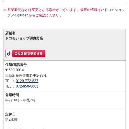
営業時間などは変更となる場合がございます。最新の情報は
ドコモショッ
プ／d garden
からご確認ください。
店舗名
ドコモショップ羽曳野店
住所/電話番号
〒583-0014
大阪府藤井寺市野中2-93-1
TEL：
0120-772-837
TEL：
072-950-0001
営業時間
午前10時〜午後7時
定休日
第2水曜