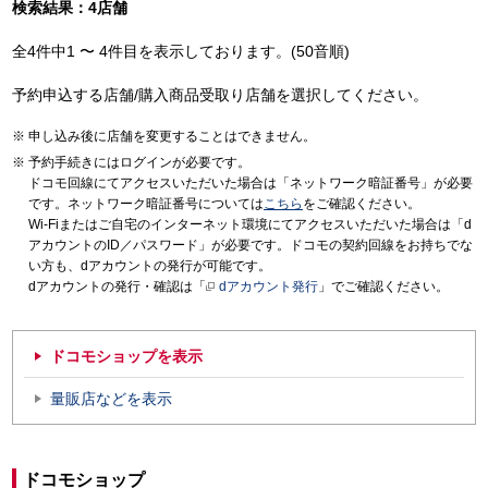
検索結果：4店舗
全4件中1 〜 4件目を表示しております。(50音順)
予約申込する店舗/購入商品受取り店舗を選択してください。
申し込み後に店舗を変更することはできません。
予約手続きにはログインが必要です。
ドコモ回線にてアクセスいただいた場合は「ネットワーク暗証番号」が必要
です。ネットワーク暗証番号については
こちら
をご確認ください。
Wi-Fiまたはご自宅のインターネット環境にてアクセスいただいた場合は「d
アカウントのID／パスワード」が必要です。ドコモの契約回線をお持ちでな
い方も、dアカウントの発行が可能です。
dアカウントの発行・確認は「
dアカウント発行
」でご確認ください。
ドコモショップを表示
量販店などを表示
ドコモショップ