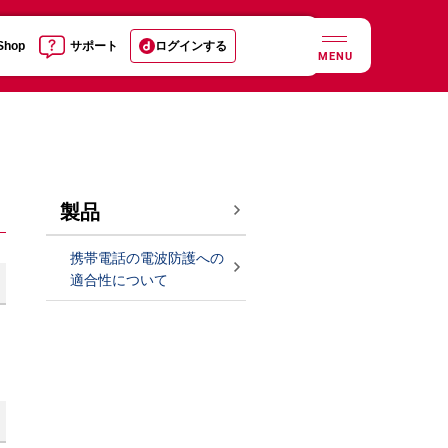
 Shop
サポート
ログインする
MENU
製品
携帯電話の電波防護への
適合性について