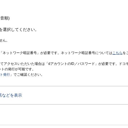
音順)
を選択してください。
せん。
「ネットワーク暗証番号」が必要です。ネットワーク暗証番号については
こちら
を
境にてアクセスいただいた場合は「dアカウントのID／パスワード」が必要です。ドコ
ントの発行が可能です。
ント発行
」でご確認ください。
店などを表示