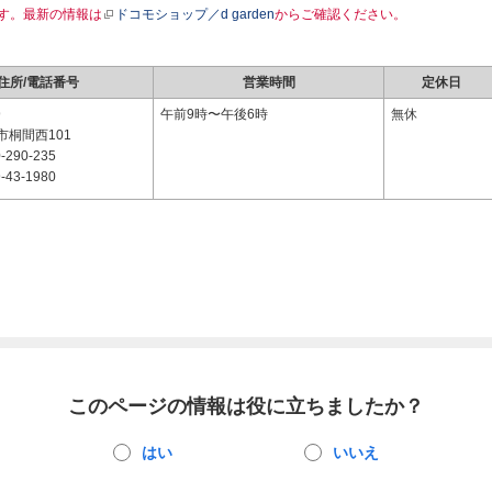
す。最新の情報は
ドコモショップ／d garden
からご確認ください。
住所/電話番号
営業時間
定休日
9
午前9時〜午後6時
無休
市桐間西101
-290-235
-43-1980
このページの情報は役に立ちましたか？
はい
いいえ