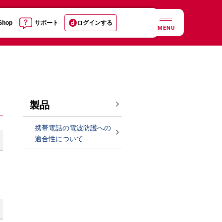
 Shop
サポート
ログインする
MENU
製品
携帯電話の電波防護への
適合性について