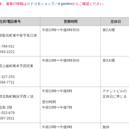
す。最新の情報は
ドコモショップ／d garden
からご確認ください。
住所/電話番号
営業時間
定休日
1
午前10時〜午後6時30分
第2火曜
郡藍住町東中富字長江傍
-784-011
693-2221
3
午前10時〜午後6時30分
第3火曜
郡上板町椎本字四宮東
-327-253
694-7711
4
午前10時〜午後8時
テナントビルの
郡北島町鯛浜字西ノ須
定休日に準じる
受付時間
島 2階
午前10時〜午後7時
-552-679
697-2811
2
午前10時〜午後8時
無休