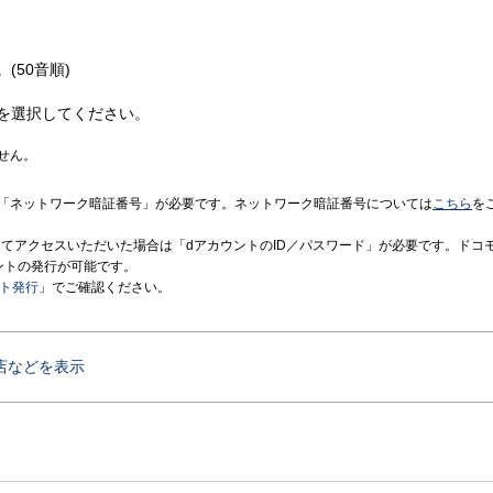
(50音順)
を選択してください。
せん。
「ネットワーク暗証番号」が必要です。ネットワーク暗証番号については
こちら
を
境にてアクセスいただいた場合は「dアカウントのID／パスワード」が必要です。ドコ
ントの発行が可能です。
ント発行
」でご確認ください。
店などを表示