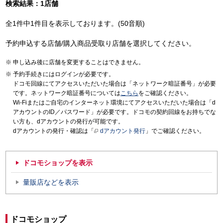
検索結果：1店舗
全1件中1件目を表示しております。(50音順)
予約申込する店舗/購入商品受取り店舗を選択してください。
申し込み後に店舗を変更することはできません。
予約手続きにはログインが必要です。
ドコモ回線にてアクセスいただいた場合は「ネットワーク暗証番号」が必要
です。ネットワーク暗証番号については
こちら
をご確認ください。
Wi-Fiまたはご自宅のインターネット環境にてアクセスいただいた場合は「d
アカウントのID／パスワード」が必要です。ドコモの契約回線をお持ちでな
い方も、dアカウントの発行が可能です。
dアカウントの発行・確認は「
dアカウント発行
」でご確認ください。
ドコモショップを表示
量販店などを表示
ドコモショップ