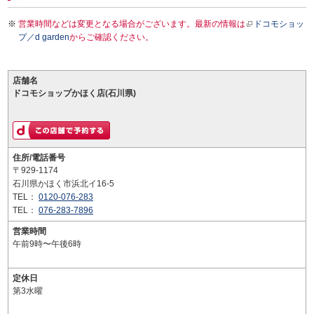
営業時間などは変更となる場合がございます。最新の情報は
ドコモショッ
プ／d garden
からご確認ください。
店舗名
ドコモショップかほく店(石川県)
住所/電話番号
〒929-1174
石川県かほく市浜北イ16-5
TEL：
0120-076-283
TEL：
076-283-7896
営業時間
午前9時〜午後6時
定休日
第3水曜