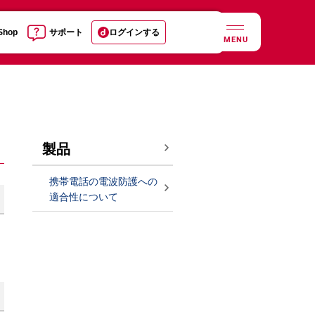
 Shop
サポート
ログインする
MENU
製品
携帯電話の電波防護への
適合性について