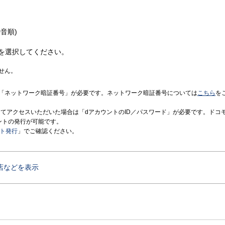
音順)
を選択してください。
せん。
「ネットワーク暗証番号」が必要です。ネットワーク暗証番号については
こちら
を
境にてアクセスいただいた場合は「dアカウントのID／パスワード」が必要です。ドコ
ントの発行が可能です。
ント発行
」でご確認ください。
店などを表示