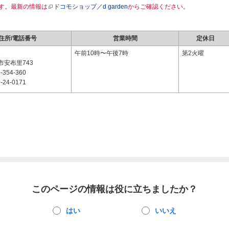
す。最新の情報は
ドコモショップ／d garden
からご確認ください。
住所/電話番号
営業時間
定休日
3
午前10時〜午後7時
第2火曜
市安布里743
-354-360
-24-0171
このページの情報は役に立ちましたか？
はい
いいえ