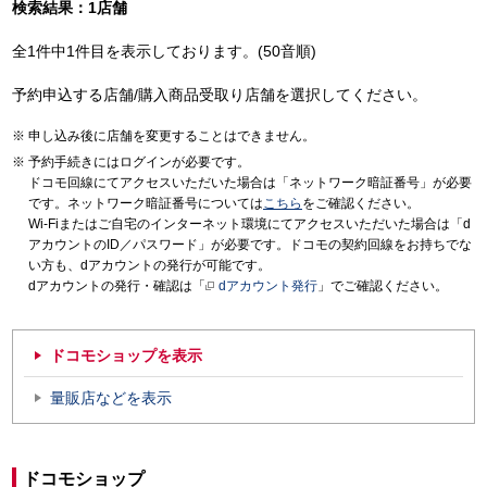
検索結果：1店舗
全1件中1件目を表示しております。(50音順)
予約申込する店舗/購入商品受取り店舗を選択してください。
申し込み後に店舗を変更することはできません。
予約手続きにはログインが必要です。
ドコモ回線にてアクセスいただいた場合は「ネットワーク暗証番号」が必要
です。ネットワーク暗証番号については
こちら
をご確認ください。
Wi-Fiまたはご自宅のインターネット環境にてアクセスいただいた場合は「d
アカウントのID／パスワード」が必要です。ドコモの契約回線をお持ちでな
い方も、dアカウントの発行が可能です。
dアカウントの発行・確認は「
dアカウント発行
」でご確認ください。
ドコモショップを表示
量販店などを表示
ドコモショップ