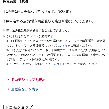
検索結果：1店舗
全1件中1件目を表示しております。(50音順)
予約申込する店舗/購入商品受取り店舗を選択してください。
申し込み後に店舗を変更することはできません。
予約手続きにはログインが必要です。
ドコモ回線にてアクセスいただいた場合は「ネットワーク暗証番号」が必要
です。ネットワーク暗証番号については
こちら
をご確認ください。
Wi-Fiまたはご自宅のインターネット環境にてアクセスいただいた場合は「d
アカウントのID／パスワード」が必要です。ドコモの契約回線をお持ちでな
い方も、dアカウントの発行が可能です。
dアカウントの発行・確認は「
dアカウント発行
」でご確認ください。
ドコモショップを表示
量販店などを表示
ドコモショップ