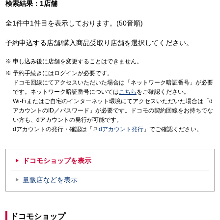
検索結果：1店舗
全1件中1件目を表示しております。(50音順)
予約申込する店舗/購入商品受取り店舗を選択してください。
申し込み後に店舗を変更することはできません。
予約手続きにはログインが必要です。
ドコモ回線にてアクセスいただいた場合は「ネットワーク暗証番号」が必要
です。ネットワーク暗証番号については
こちら
をご確認ください。
Wi-Fiまたはご自宅のインターネット環境にてアクセスいただいた場合は「d
アカウントのID／パスワード」が必要です。ドコモの契約回線をお持ちでな
い方も、dアカウントの発行が可能です。
dアカウントの発行・確認は「
dアカウント発行
」でご確認ください。
ドコモショップを表示
量販店などを表示
ドコモショップ