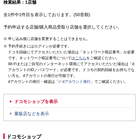
検索結果：1店舗
全1件中1件目を表示しております。(50音順)
予約申込する店舗/購入商品受取り店舗を選択してください。
申し込み後に店舗を変更することはできません。
予約手続きにはログインが必要です。
ドコモ回線にてアクセスいただいた場合は「ネットワーク暗証番号」が必要
です。ネットワーク暗証番号については
こちら
をご確認ください。
Wi-Fiまたはご自宅のインターネット環境にてアクセスいただいた場合は「d
アカウントのID／パスワード」が必要です。ドコモの契約回線をお持ちでな
い方も、dアカウントの発行が可能です。
dアカウントの発行・確認は「
dアカウント発行
」でご確認ください。
ドコモショップを表示
量販店などを表示
ドコモショップ