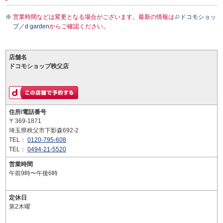
営業時間などは変更となる場合がございます。最新の情報は
ドコモショッ
プ／d garden
からご確認ください。
店舗名
ドコモショップ秩父店
住所/電話番号
〒369-1871
埼玉県秩父市下影森692-2
TEL：
0120-795-608
TEL：
0494-21-5520
営業時間
午前9時〜午後6時
定休日
第2木曜