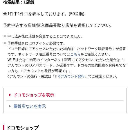
検索結果：1店舗
全1件中1件目を表示しております。(50音順)
予約申込する店舗/購入商品受取り店舗を選択してください。
申し込み後に店舗を変更することはできません。
予約手続きにはログインが必要です。
ドコモ回線にてアクセスいただいた場合は「ネットワーク暗証番号」が必要
です。ネットワーク暗証番号については
こちら
をご確認ください。
Wi-Fiまたはご自宅のインターネット環境にてアクセスいただいた場合は「d
アカウントのID／パスワード」が必要です。ドコモの契約回線をお持ちでな
い方も、dアカウントの発行が可能です。
dアカウントの発行・確認は「
dアカウント発行
」でご確認ください。
ドコモショップを表示
量販店などを表示
ドコモショップ