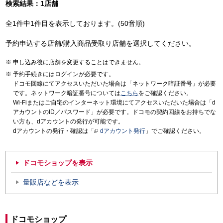
検索結果：1店舗
全1件中1件目を表示しております。(50音順)
予約申込する店舗/購入商品受取り店舗を選択してください。
申し込み後に店舗を変更することはできません。
予約手続きにはログインが必要です。
ドコモ回線にてアクセスいただいた場合は「ネットワーク暗証番号」が必要
です。ネットワーク暗証番号については
こちら
をご確認ください。
Wi-Fiまたはご自宅のインターネット環境にてアクセスいただいた場合は「d
アカウントのID／パスワード」が必要です。ドコモの契約回線をお持ちでな
い方も、dアカウントの発行が可能です。
dアカウントの発行・確認は「
dアカウント発行
」でご確認ください。
ドコモショップを表示
量販店などを表示
ドコモショップ