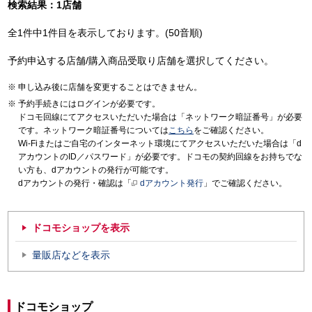
検索結果：1店舗
全1件中1件目を表示しております。(50音順)
予約申込する店舗/購入商品受取り店舗を選択してください。
申し込み後に店舗を変更することはできません。
予約手続きにはログインが必要です。
ドコモ回線にてアクセスいただいた場合は「ネットワーク暗証番号」が必要
です。ネットワーク暗証番号については
こちら
をご確認ください。
Wi-Fiまたはご自宅のインターネット環境にてアクセスいただいた場合は「d
アカウントのID／パスワード」が必要です。ドコモの契約回線をお持ちでな
い方も、dアカウントの発行が可能です。
dアカウントの発行・確認は「
dアカウント発行
」でご確認ください。
ドコモショップを表示
量販店などを表示
ドコモショップ