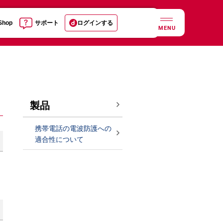
 Shop
サポート
ログインする
MENU
製品
携帯電話の電波防護への
適合性について