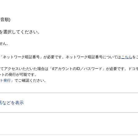
音順)
を選択してください。
せん。
「ネットワーク暗証番号」が必要です。ネットワーク暗証番号については
こちら
を
境にてアクセスいただいた場合は「dアカウントのID／パスワード」が必要です。ドコ
ントの発行が可能です。
ント発行
」でご確認ください。
店などを表示