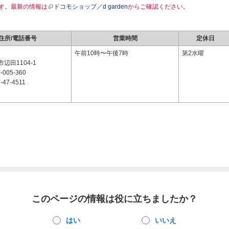
す。最新の情報は
ドコモショップ／d garden
からご確認ください。
住所/電話番号
営業時間
定休日
2
午前10時〜午後7時
第2水曜
辺田1104-1
-005-360
-47-4511
このページの情報は役に立ちましたか？
はい
いいえ