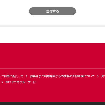
送信する
トご利用にあたって
お客さまご利用端末からの情報の外部送信について
見
NTTドコモグループ