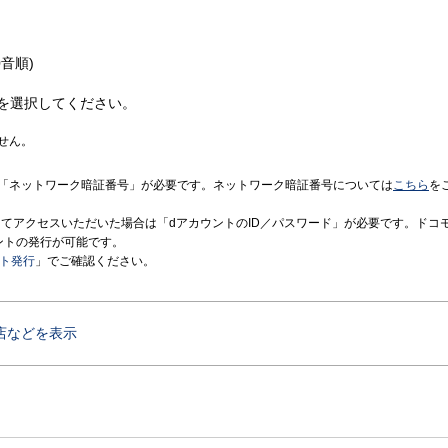
音順)
を選択してください。
せん。
「ネットワーク暗証番号」が必要です。ネットワーク暗証番号については
こちら
を
境にてアクセスいただいた場合は「dアカウントのID／パスワード」が必要です。ドコ
ントの発行が可能です。
ント発行
」でご確認ください。
店などを表示