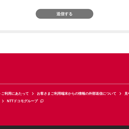
送信する
トご利用にあたって
お客さまご利用端末からの情報の外部送信について
見
NTTドコモグループ