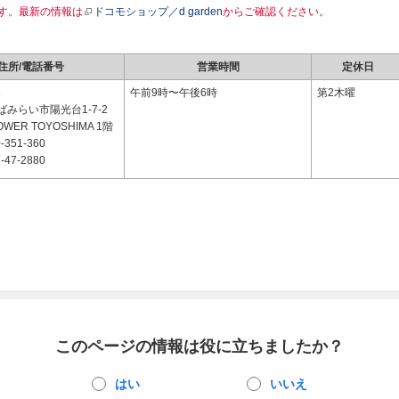
す。最新の情報は
ドコモショップ／d garden
からご確認ください。
住所/電話番号
営業時間
定休日
8
午前9時〜午後6時
第2木曜
みらい市陽光台1-7-2
TOWER TOYOSHIMA 1階
-351-360
-47-2880
このページの情報は役に立ちましたか？
はい
いいえ