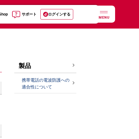
 Shop
サポート
ログインする
MENU
製品
携帯電話の電波防護への
適合性について