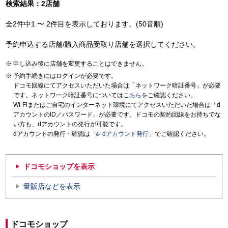
検索結果：2店舗
全2件中1 〜 2件目を表示しております。(50音順)
予約申込する店舗/購入商品受取り店舗を選択してください。
申し込み後に店舗を変更することはできません。
予約手続きにはログインが必要です。
ドコモ回線にてアクセスいただいた場合は「ネットワーク暗証番号」が必要
です。ネットワーク暗証番号については
こちら
をご確認ください。
Wi-Fiまたはご自宅のインターネット環境にてアクセスいただいた場合は「d
アカウントのID／パスワード」が必要です。ドコモの契約回線をお持ちでな
い方も、dアカウントの発行が可能です。
dアカウントの発行・確認は「
dアカウント発行
」でご確認ください。
ドコモショップを表示
量販店などを表示
ドコモショップ