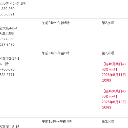
ビルディング 1階
-339-360
665-3891
2
午前9時〜午後6時
第2水曜
大島4-6-4
島II 2階
-577-360
627-8470
4
午前9時〜午後6時
第2火曜
森下2-17-1
 1階
【臨時営業日の
-766-670
お知らせ】
638-3771
2026年8月11日
(火曜)
【臨時休業日の
お知らせ】
2026年8月18日
(火曜)
7
午前10時〜午後7時
第3水曜
富岡1-8-15