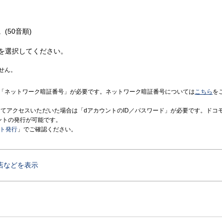
(50音順)
を選択してください。
せん。
「ネットワーク暗証番号」が必要です。ネットワーク暗証番号については
こちら
を
境にてアクセスいただいた場合は「dアカウントのID／パスワード」が必要です。ドコ
ントの発行が可能です。
ント発行
」でご確認ください。
店などを表示