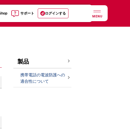
 Shop
サポート
ログインする
MENU
製品
携帯電話の電波防護への
適合性について