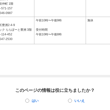
前仲町 1階
-571-157
646-0987
4
午前10時〜午後9時
無休
豊洲2-4-9
ック ららぽーと豊洲 3階
受付時間
-114-452
午前10時〜午後8時
547-2530
このページの情報は役に立ちましたか？
はい
いいえ