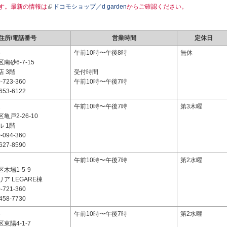
す。最新の情報は
ドコモショップ／d garden
からご確認ください。
住所/電話番号
営業時間
定休日
6
午前10時〜午後8時
無休
南砂6-7-15
 3階
受付時間
-723-360
午前10時〜午後7時
653-6122
1
午前10時〜午後7時
第3木曜
亀戸2-26-10
 1階
-094-360
627-8590
2
午前10時〜午後7時
第2水曜
木場1-5-9
ア LEGARE棟
-721-360
458-7730
6
午前10時〜午後7時
第2水曜
東陽4-1-7