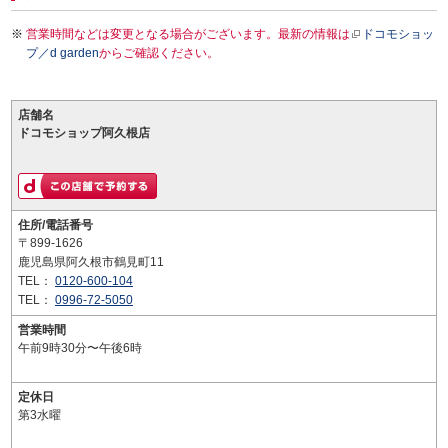
営業時間などは変更となる場合がございます。最新の情報は
ドコモショッ
プ／d garden
からご確認ください。
店舗名
ドコモショップ阿久根店
住所/電話番号
〒899-1626
鹿児島県阿久根市鶴見町11
TEL：
0120-600-104
TEL：
0996-72-5050
営業時間
午前9時30分〜午後6時
定休日
第3水曜