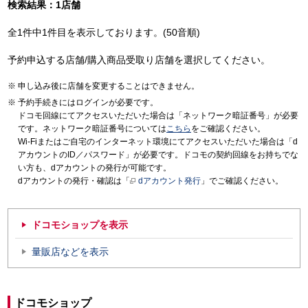
検索結果：1店舗
全1件中1件目を表示しております。(50音順)
予約申込する店舗/購入商品受取り店舗を選択してください。
申し込み後に店舗を変更することはできません。
予約手続きにはログインが必要です。
ドコモ回線にてアクセスいただいた場合は「ネットワーク暗証番号」が必要
です。ネットワーク暗証番号については
こちら
をご確認ください。
Wi-Fiまたはご自宅のインターネット環境にてアクセスいただいた場合は「d
アカウントのID／パスワード」が必要です。ドコモの契約回線をお持ちでな
い方も、dアカウントの発行が可能です。
dアカウントの発行・確認は「
dアカウント発行
」でご確認ください。
ドコモショップを表示
量販店などを表示
ドコモショップ