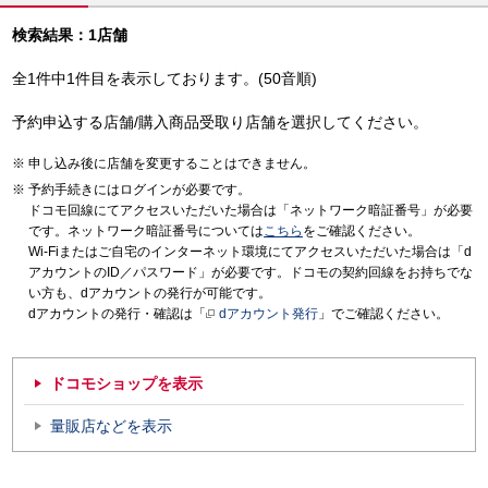
検索結果：1店舗
全1件中1件目を表示しております。(50音順)
予約申込する店舗/購入商品受取り店舗を選択してください。
申し込み後に店舗を変更することはできません。
予約手続きにはログインが必要です。
ドコモ回線にてアクセスいただいた場合は「ネットワーク暗証番号」が必要
です。ネットワーク暗証番号については
こちら
をご確認ください。
Wi-Fiまたはご自宅のインターネット環境にてアクセスいただいた場合は「d
アカウントのID／パスワード」が必要です。ドコモの契約回線をお持ちでな
い方も、dアカウントの発行が可能です。
dアカウントの発行・確認は「
dアカウント発行
」でご確認ください。
ドコモショップを表示
量販店などを表示