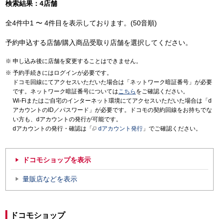
検索結果：4店舗
全4件中1 〜 4件目を表示しております。(50音順)
予約申込する店舗/購入商品受取り店舗を選択してください。
申し込み後に店舗を変更することはできません。
予約手続きにはログインが必要です。
ドコモ回線にてアクセスいただいた場合は「ネットワーク暗証番号」が必要
です。ネットワーク暗証番号については
こちら
をご確認ください。
Wi-Fiまたはご自宅のインターネット環境にてアクセスいただいた場合は「d
アカウントのID／パスワード」が必要です。ドコモの契約回線をお持ちでな
い方も、dアカウントの発行が可能です。
dアカウントの発行・確認は「
dアカウント発行
」でご確認ください。
ドコモショップを表示
量販店などを表示
ドコモショップ