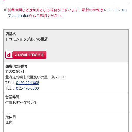
営業時間などは変更となる場合がございます。最新の情報は
ドコモショッ
プ／d garden
からご確認ください。
店舗名
ドコモショップあいの里店
住所/電話番号
〒002-8071
北海道札幌市北区あいの里一条5-1-10
TEL：
0120-224-808
TEL：
011-778-5500
営業時間
午前10時〜午後7時
定休日
無休