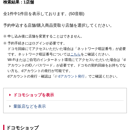
検索結果：1店舗
全1件中1件目を表示しております。(50音順)
予約申込する店舗/購入商品受取り店舗を選択してください。
申し込み後に店舗を変更することはできません。
予約手続きにはログインが必要です。
ドコモ回線にてアクセスいただいた場合は「ネットワーク暗証番号」が必要
です。ネットワーク暗証番号については
こちら
をご確認ください。
Wi-Fiまたはご自宅のインターネット環境にてアクセスいただいた場合は「d
アカウントのID／パスワード」が必要です。ドコモの契約回線をお持ちでな
い方も、dアカウントの発行が可能です。
dアカウントの発行・確認は「
dアカウント発行
」でご確認ください。
ドコモショップを表示
量販店などを表示
ドコモショップ