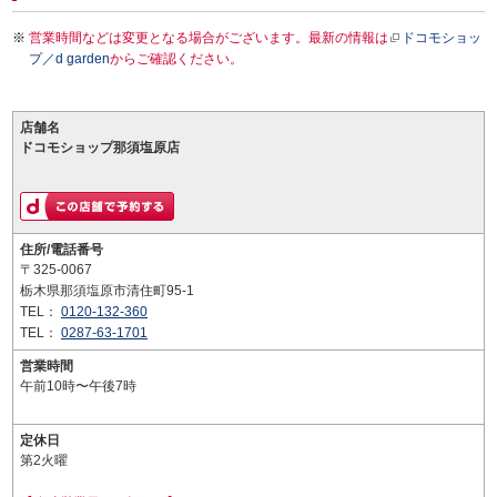
営業時間などは変更となる場合がございます。最新の情報は
ドコモショッ
プ／d garden
からご確認ください。
店舗名
ドコモショップ那須塩原店
住所/電話番号
〒325-0067
栃木県那須塩原市清住町95-1
TEL：
0120-132-360
TEL：
0287-63-1701
営業時間
午前10時〜午後7時
定休日
第2火曜