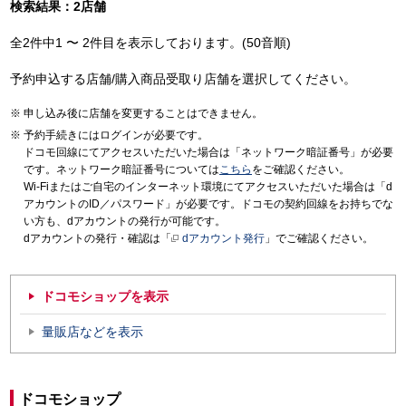
検索結果：2店舗
全2件中1 〜 2件目を表示しております。(50音順)
予約申込する店舗/購入商品受取り店舗を選択してください。
申し込み後に店舗を変更することはできません。
予約手続きにはログインが必要です。
ドコモ回線にてアクセスいただいた場合は「ネットワーク暗証番号」が必要
です。ネットワーク暗証番号については
こちら
をご確認ください。
Wi-Fiまたはご自宅のインターネット環境にてアクセスいただいた場合は「d
アカウントのID／パスワード」が必要です。ドコモの契約回線をお持ちでな
い方も、dアカウントの発行が可能です。
dアカウントの発行・確認は「
dアカウント発行
」でご確認ください。
ドコモショップを表示
量販店などを表示
ドコモショップ