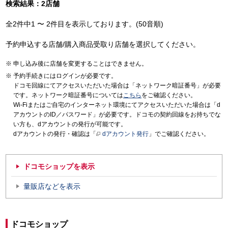
検索結果：2店舗
全2件中1 〜 2件目を表示しております。(50音順)
予約申込する店舗/購入商品受取り店舗を選択してください。
申し込み後に店舗を変更することはできません。
予約手続きにはログインが必要です。
ドコモ回線にてアクセスいただいた場合は「ネットワーク暗証番号」が必要
です。ネットワーク暗証番号については
こちら
をご確認ください。
Wi-Fiまたはご自宅のインターネット環境にてアクセスいただいた場合は「d
アカウントのID／パスワード」が必要です。ドコモの契約回線をお持ちでな
い方も、dアカウントの発行が可能です。
dアカウントの発行・確認は「
dアカウント発行
」でご確認ください。
ドコモショップを表示
量販店などを表示
ドコモショップ