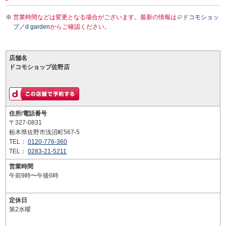
営業時間などは変更となる場合がございます。最新の情報は
ドコモショッ
プ／d garden
からご確認ください。
店舗名
ドコモショップ佐野店
住所/電話番号
〒327-0831
栃木県佐野市浅沼町567-5
TEL：
0120-776-360
TEL：
0283-21-5211
営業時間
午前9時〜午後6時
定休日
第2水曜