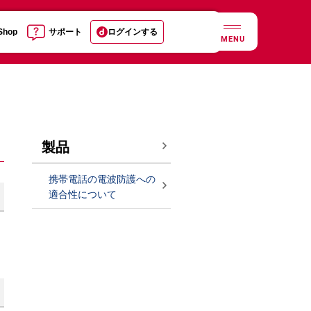
 Shop
サポート
ログインする
MENU
製品
携帯電話の電波防護への
適合性について