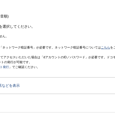
音順)
を選択してください。
せん。
「ネットワーク暗証番号」が必要です。ネットワーク暗証番号については
こちら
を
境にてアクセスいただいた場合は「dアカウントのID／パスワード」が必要です。ドコ
ントの発行が可能です。
ント発行
」でご確認ください。
店などを表示