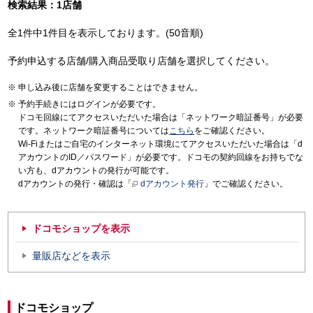
検索結果：1店舗
全1件中1件目を表示しております。(50音順)
予約申込する店舗/購入商品受取り店舗を選択してください。
申し込み後に店舗を変更することはできません。
予約手続きにはログインが必要です。
ドコモ回線にてアクセスいただいた場合は「ネットワーク暗証番号」が必要
です。ネットワーク暗証番号については
こちら
をご確認ください。
Wi-Fiまたはご自宅のインターネット環境にてアクセスいただいた場合は「d
アカウントのID／パスワード」が必要です。ドコモの契約回線をお持ちでな
い方も、dアカウントの発行が可能です。
dアカウントの発行・確認は「
dアカウント発行
」でご確認ください。
ドコモショップを表示
量販店などを表示
ドコモショップ